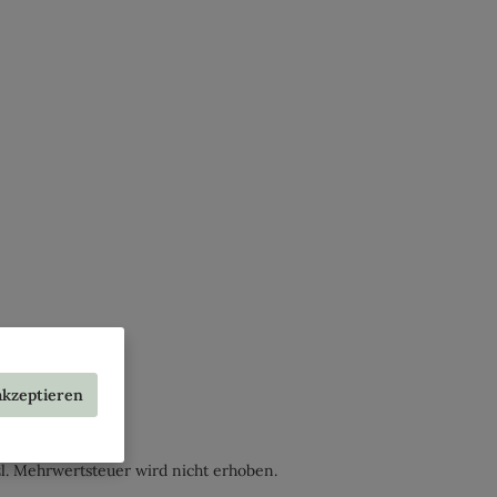
Ausbau und seiner weiteren
Verschönerung. Bei
Übernahme einer
Tierpatenschaft erhalten Sie
eine Urkunde und auf Wunsch
eine Spendenbescheinigung
zur Vorlage beim Finanzamt.
Ihr Name wird auf unserer
Patenschaftstafel im Zoo
bekannt gegeben. Bitte haben
Sie Verständnis dafür, dass Sie
mit der Übernahme einer
Tierpatenschaft keine
besonderen Rechte an den
Tieren erlangen.
akzeptieren
. Mehrwertsteuer wird nicht erhoben.