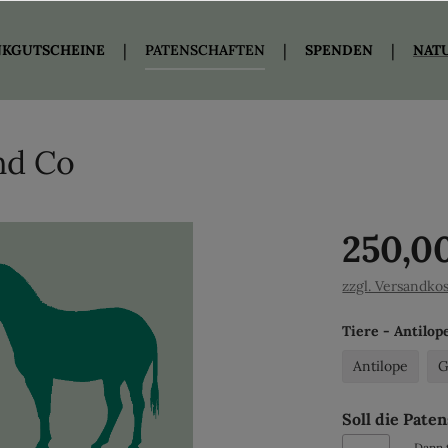
KGUTSCHEINE
PATENSCHAFTEN
SPENDEN
NAT
nd Co
250,0
zzgl. Versandko
Tiere - Antilop
Antilope
G
Soll die Pate
Dann 