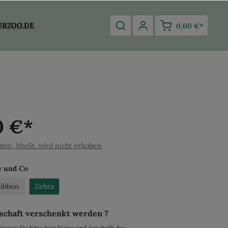
URZOO.DE
0,00 €*
0 €*
sten, MwSt. wird nicht erhoben
e und Co
ibbon
Zebra
nschaft verschenkt werden ?
tragen Sie bitte hier Name und Anschrift des