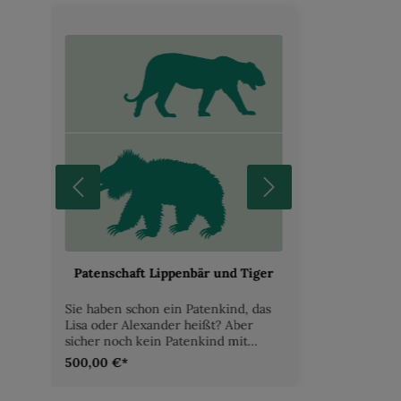
Patenschaft Lippenbär und Tiger
Sie haben schon ein Patenkind, das
Lisa oder Alexander heißt? Aber
sicher noch kein Patenkind mit
Namen Triel oder Dschelada! Im
500,00 €*
NaturZoo Rheine können Sie
Tierpate werden – gleich ob von