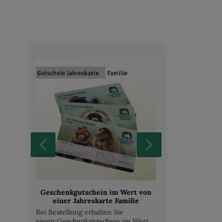
einer Zwergmaus oder von einem
Tiger. Mit der Übernahme einer
Tierpatenschaft – für sich oder als
Geschenk für andere - einmalig für
ein Jahr unterstützen Sie den
NaturZoo und helfen mit bei seinem
Ausbau und seiner weiteren
Verschönerung. Bei Übernahme
einer Tierpatenschaft erhalten Sie
eine Urkunde und auf Wunsch eine
Spendenbescheinigung zur Vorlage
beim Finanzamt. Ihr Name wird auf
unserer Patenschaftstafel im Zoo
bekannt gegeben. Bitte haben Sie
Verständnis dafür, dass Sie mit der
Übernahme einer Tierpatenschaft
keine besonderen Rechte an den
Tieren erlangen.
Geschenkgutschein im Wert von
einer Jahreskarte Familie
Bei Bestellung erhalten Sie
einen Geschenkgutschein im Wert